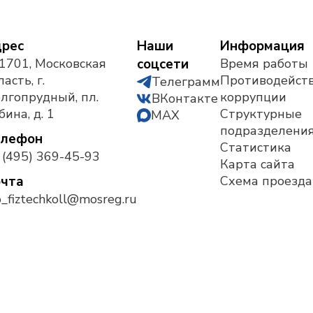
рес
Наши
Информация
1701, Московская
соцсети
Время работы
асть, г.
Противодейст
Телеграмм
лгопрудный, пл.
коррупции
ВКонтакте
бина, д. 1
Структурные
MAX
подразделени
елефон
Статистика
 (495) 369-45-93
Карта сайта
чта
Схема проезда
_fiztechkoll@mosreg.ru