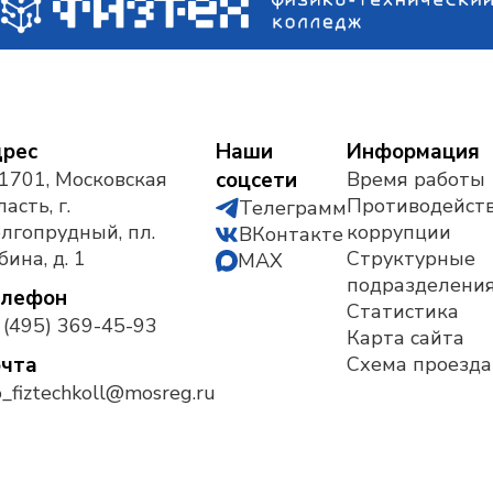
рес
Наши
Информация
1701, Московская
соцсети
Время работы
асть, г.
Противодейст
Телеграмм
лгопрудный, пл.
коррупции
ВКонтакте
бина, д. 1
Структурные
MAX
подразделени
елефон
Статистика
 (495) 369-45-93
Карта сайта
чта
Схема проезда
_fiztechkoll@mosreg.ru