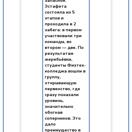
запасной.
Эстафета
состояла из 5
этапов и
проходила в 2
забега: в первом
участвовали три
команды, во
втором — две. По
результатам
жеребьёвки,
студенты Физтех-
колледжа вошли в
группу,
открывающую
первенство, где
сразу показали
уровень,
значительно
обогнав
соперников. Это
дало
преимущество в