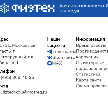
рес
Наши
Информация
1701, Московская
соцсети
Время работы
асть, г.
Противодейст
Телеграмм
лгопрудный, пл.
коррупции
ВКонтакте
бина, д. 1
Структурные
MAX
подразделени
елефон
Статистика
 (495) 369-45-93
Карта сайта
чта
Схема проезда
_fiztechkoll@mosreg.ru