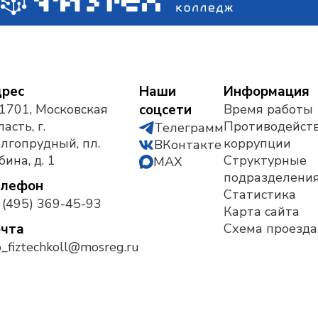
рес
Наши
Информация
1701, Московская
соцсети
Время работы
асть, г.
Противодейст
Телеграмм
лгопрудный, пл.
коррупции
ВКонтакте
бина, д. 1
Структурные
MAX
подразделени
елефон
Статистика
 (495) 369-45-93
Карта сайта
чта
Схема проезда
_fiztechkoll@mosreg.ru