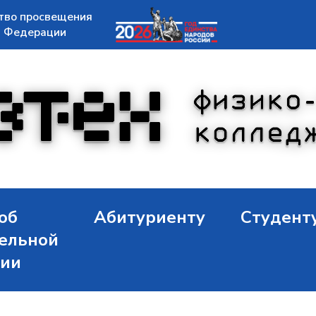
тво просвещения
й Федерации
об
Абитуриенту
Студент
ельной
ции