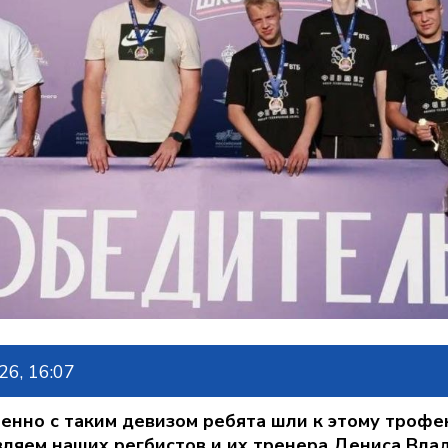
6, 16:07
но с таким девизом ребята шли к этому трофею.
вляем наших регбистов и их тренера Дениса Вла