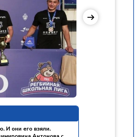
 И они его взяли.
димировича Антонова с