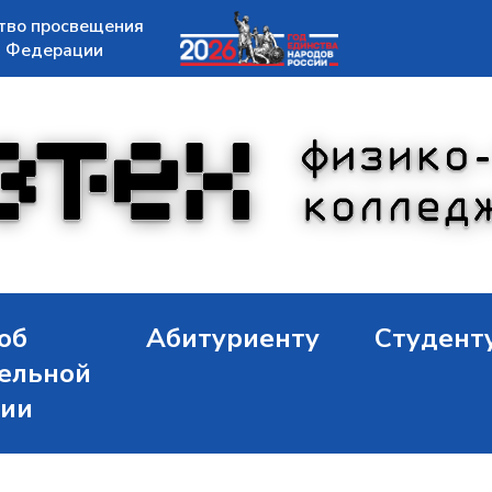
тво просвещения
й Федерации
об
Абитуриенту
Студент
ельной
ции