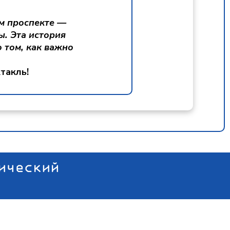
м проспекте —
ы. Эта история
 том, как важно
такль!