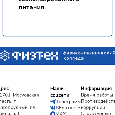
питания.
рес
Наши
Информация
1701, Московская
соцсети
Время работы
асть, г.
Противодейст
Телеграмм
лгопрудный, пл.
коррупции
ВКонтакте
бина, д. 1
Структурные
MAX