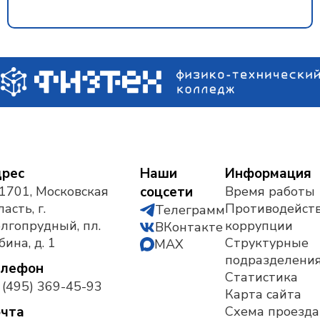
рес
Наши
Информация
1701, Московская
соцсети
Время работы
асть, г.
Противодейст
Телеграмм
лгопрудный, пл.
коррупции
ВКонтакте
бина, д. 1
Структурные
MAX
подразделени
елефон
Статистика
 (495) 369-45-93
Карта сайта
чта
Схема проезда