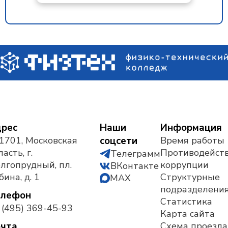
рес
Наши
Информация
1701, Московская
соцсети
Время работы
асть, г.
Противодейст
Телеграмм
лгопрудный, пл.
коррупции
ВКонтакте
бина, д. 1
Структурные
MAX
подразделени
елефон
Статистика
 (495) 369-45-93
Карта сайта
чта
Схема проезда